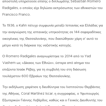
αποστολή υπηρετούσε επίσης ο διπλωμάτης Sebastián Romero
Radigales, ο οποίος είχε δηλώσει εκπρόσωπος των εθνικιστών του
Francisco Franco.
Το 1936, ο Kahn πέτυχε συμφωνία μεταξύ Ισπανίας και Ελλάδας για
την αναγνώριση της ισπανικής υπηκοότητας σε 144 σεφαραδίτικες
οικογένειες της Θεσσαλονίκης, που διασώθηκαν χάρη σ' αυτό το
μέτρο κατά τη διάρκεια της ναζιστικής κατοχής.
Ο Romero Radigales αναγνωρίστηκε το 2014 από το Yad
Vashem ως «Δίκαιος των Εθνών», ύστερα από αίτημα του
επιζώντα Ισαάκ Ρέβαχ, για τη συμβολή του στη διάσωση
τουλάχιστον 600 Εβραίων της Θεσσαλονίκης.
Την εκδήλωση χαιρέτισε η διευθύντρια του Ινστιτούτου Θερβάντες
της Αθήνας, Coral Martínez Iscar, η συγγραφέας, ο Υφυπουργός
Εξωτερικών Γιάννης Λοβέρδος, καθώς και ο Γενικός Διευθυντής του