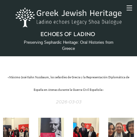
ECHOES OF LADINO
Preserving Sephardic Heritage: Oral Histories from
Greece
«Máximo José Kahn Nussbaum, los sefardíes de Grecia y la Representación Diplomática de
España en Atenas durante la Guerra Civil Española»
2026-03-03