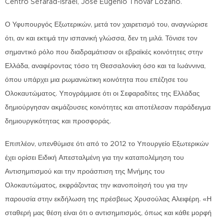
Centro Sefarad-Israel, José Eugenio Thovar Lozano.
Ο Υφυπουργός Εξωτερικών, μετά τον χαιρετισμό του, αναγνώρισε
ότι, αν και εκτιμά την ισπανική γλώσσα, δεν τη μιλά. Τόνισε τον
σημαντικό ρόλο που διαδραμάτισαν οι εβραϊκές κοινότητες στην
Ελλάδα, αναφέροντας τόσο τη Θεσσαλονίκη όσο και τα Ιωάννινα,
όπου υπάρχει μια ρωμανιώτικη κοινότητα που επέζησε του
Ολοκαυτώματος. Υπογράμμισε ότι οι Σεφαραδίτες της Ελλάδας
δημιούργησαν ακμάζουσες κοινότητες και αποτέλεσαν παράδειγμα
δημιουργικότητας και προσφοράς.
Επιπλέον, υπενθύμισε ότι από το 2012 το Υπουργείο Εξωτερικών
έχει ορίσει Ειδική Απεσταλμένη για την καταπολέμηση του
Αντισημιτισμού και την προάσπιση της Μνήμης του
Ολοκαυτώματος, εκφράζοντας την ικανοποίησή του για την
παρουσία στην εκδήλωση της πρέσβεως Χρυσούλας Αλειφέρη. «Η
σταθερή μας θέση είναι ότι ο αντισημιτισμός, όπως και κάθε μορφή