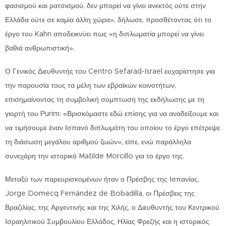
φασισμού και ρατσισμού, δεν μπορεί να γίνει ανεκτός ούτε στην
Ελλάδα ούτε σε καμία άλλη χώρα», δήλωσε, προσθέτοντας ότι το
έργο του Kahn αποδεικνύει πως «η διπλωματία μπορεί να γίνει
βαθιά ανθρωπιστική».
Ο Γενικός Διευθυντής του Centro Sefarad-Israel ευχαρίστησε για
την παρουσία τους τα μέλη των εβραϊκών κοινοτήτων,
επισημαίνοντας τη συμβολική σύμπτωση της εκδήλωσης με τη
γιορτή του Purim: «Βρισκόμαστε εδώ επίσης για να αναδείξουμε και
να τιμήσουμε έναν Ισπανό διπλωμάτη του οποίου το έργο επέτρεψε
τη διάσωση μεγάλου αριθμού ζωών», είπε, ενώ παράλληλα
συνεχάρη την ιστορικό Matilde Morcillo για το έργο της.
Μεταξύ των παρευρισκομένων ήταν ο Πρέσβης της Ισπανίας,
Jorge Domecq Fernández de Bobadilla, οι Πρέσβεις της
Βραζιλίας, της Αργεντινής και της Χιλής, ο Διευθυντής του Κεντρικού
Ισραηλιτικού Συμβουλίου Ελλάδος, Ηλίας Φρεζής και η ιστορικός