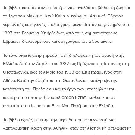
Το βιβλίο, καρπός πολυετούς έρευνας, αναλύει σε βάθος τη ζωή και
το έργο του Máximo José Kahn Nussbaum, Ασκεναζί Εβραίου
γερμανικής καταγωγής, πολιτογραφημένου Ισπανού, γεννημένου το
1897 στη Γερμανία. Υπήρξε ένας από τους σημαντικότερους
Εβραίους διανοουμένους και συγγραφείς του 20ού αιώνα.
Το έργο δίνει ιδιαίτερη έμφαση στη διπλωματική του δράση στην
Ελλάδα: Από τον Απρίλιο του 1937 ως Πρόξενος της Ισπανίας στη
Θεσσαλονίκη, έως τον Μάιο του 1938 ως Επιτετραμμένος στην
Αθήνα. Κατά την άφιξή του στη Θεσσαλονίκη, κατέγραψε την
κατάσταση του Προξενείου και το έργο των υπαλλήλων του,
ιδιαίτερα του υποπροξένου Salomón Ezrati, καθώς και τον
αντίκτυπο του Ισπανικού Εμφυλίου Πολέμου στην Ελλάδα.
Το βιβλίο εξετάζει επίσης την περίοδο που είναι γνωστή ως
«Διπλωματική Κρίση στην Αθήνα», όταν στην ισπανική διπλωματική