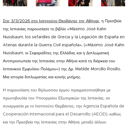
Στις 3/3/2026 στο Ινστιτούτο Θερβάντες της Αθήνας,
η Πρεσβεία
της Ισπανίας παρουσίασε το βιβλίο «Máximo José Kahn
Nussbaum, los sefardíes de Grecia y la Legación de España en
Atenas durante la Guerra Civil española», («Máximo José Kahn
Nussbaum, οι Σεφαραδίτες της Ελλάδας και η Διπλωματική
Αντιπροσωπεία της Ισπανίας στην Αθήνα κατά τη διάρκεια του
Ισπανικού Εμφυλίου Πολέμου») της Δρ. Matilde Morcillo Rosillo.
Μια ιστορία διπλωματίας και κοινής μνήμης.
Η παρουσίαση του δίγλωσσου έργου πραγματοποιήθηκε με
πρωτοβουλία του Υπουργείου Εξωτερικών της Ισπανίας, σε
συνεργασία με το Ινστιτούτο Θερβάντες, την Agencia Española de
Cooperación Internacional para el Desarrollo (AECID), καθώς
και την Πρεσβεία της Ισπανίας στην Αθήνα, μεταξύ άλλων.