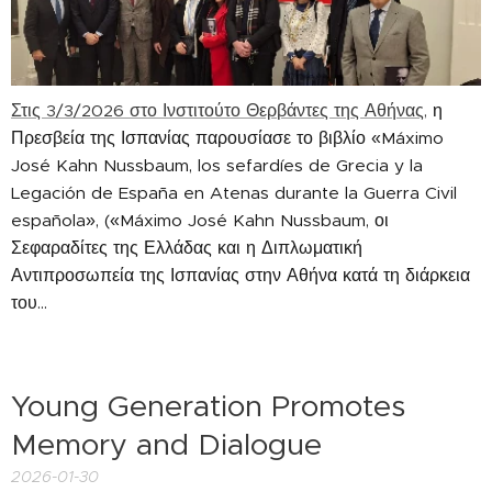
Στις 3/3/2026 στο Ινστιτούτο Θερβάντες της Αθήνας,
η
Πρεσβεία της Ισπανίας παρουσίασε το βιβλίο «Máximo
José Kahn Nussbaum, los sefardíes de Grecia y la
Legación de España en Atenas durante la Guerra Civil
española», («Máximo José Kahn Nussbaum, οι
Σεφαραδίτες της Ελλάδας και η Διπλωματική
Αντιπροσωπεία της Ισπανίας στην Αθήνα κατά τη διάρκεια
του...
Young Generation Promotes
Memory and Dialogue
2026-01-30