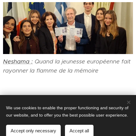
Neshama :
Quand la jeunesse européenne fait
rayonner la flamme de la mémoire
We use cookies to enable the proper functioning and security of
our website, and to offer you the best possible user experience.
ANGELA ARBELAEZ-FREZIS
Interfaith
© 2010–2026
Intercultural Dialogue.
All rights reserved.
©
℗
Accept only necessary
Accept all
Υλοποιήθηκε από τη
Webnode
Cookies