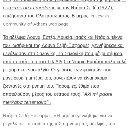
comeres de la madre
-», με τον Ντάριο Σεβή (1927),
επιζήσαντα του Ολοκαυτώματος. Β μέρος.
i
n Jewish
Community of Athens web page
Τα αδέλφια Λούνα, Εστέρ, Λουκία, Ισαάκ και Ντάριο, τέκνα
του Ιωσήφ και της Λούνα Σεβή-Εσφόρμες, γεννήθηκαν και
μεγάλωσαν στη Σαλονίκη. Τη Σαλονίκη που μέχρι σήμερα,
από το σπίτι του στο Τελ Αβίβ, ο Ντάριο θυμάται πολύ καλά
με χαρά και νοσταλγία. Οι γεύσεις των φαγητών που
μαγείρευε η μητέρα του, συνεχίζουν να είναι ακόμα
ζωντανές στη μνήμη του. Παροιμίες, έθιμα που
αποτελούσαν μέρος του σπιτιού τους ."
Α
ki
mi
padre
merkaba
tenemaka
" .
Ντάριο Σεβή-Εσφόρμες: «Η μητέρα γεννήθηκε για να
μεγαλώσει τα παιδιά της!» Στη μνήμη της αδελφής του